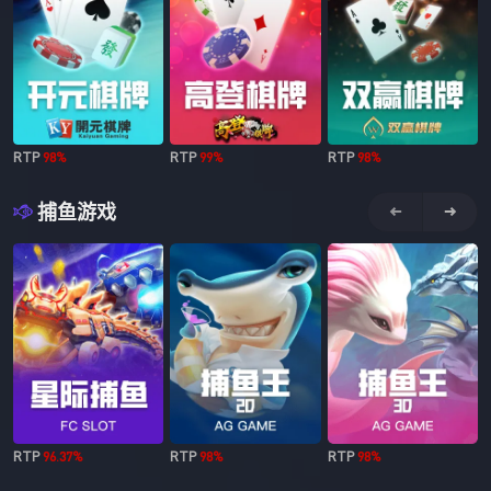
RTP
98%
RTP
99%
RTP
98%
捕鱼游戏
RTP
96.37%
RTP
98%
RTP
98%