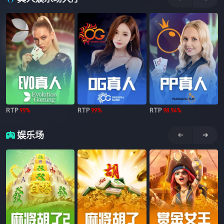
RTP
99%
RTP
99%
RTP
98.94%
娱乐场