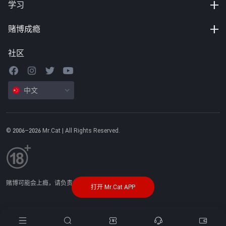
+
学习
+
赌博成瘾
社区
中文
© 2006-2026 Mr.Cat | All Rights Reserved.
赌博可能会上瘾，请负责任地赌博。
打开 Mr.Cat APP