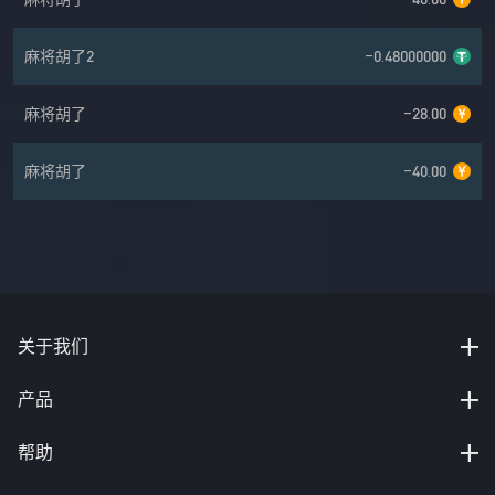
麻将胡了2
-0.48000000
麻将胡了
-28.00
麻将胡了
-40.00
麻将胡了2
0.60000000
+
关于我们
+
产品
+
帮助