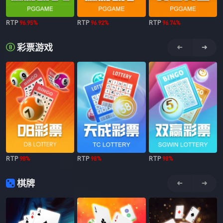
RTP
96.95%
RTP
96.92%
RTP
96.74%
彩票游戏
RTP
98%
RTP
98%
RTP
98%
棋牌